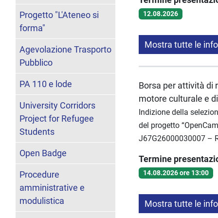
Progetto "L'Ateneo si
12.08.2026
forma"
Mostra tutte le inf
Agevolazione Trasporto
Pubblico
PA 110 e lode
Borsa per attività d
motore culturale e d
University Corridors
Indizione della selezion
Project for Refugee
del progetto “OpenCamp
Students
J67G26000030007 – Res
Open Badge
Termine presentaz
14.08.2026 ore 13:00
Procedure
amministrative e
modulistica
Mostra tutte le inf