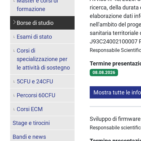
Master e corsi di
ricerca, della durata 
formazione
elaborazione dati in
Borse di studio
nell'ambito del prog
sanitaria territorial
Esami di stato
J93C24002100007 Pro
Corsi di
Responsabile Scientif
specializzazione per
Termine presentaz
le attività di sostegno
08.08.2026
5CFU e 24CFU
Mostra tutte le inf
Percorsi 60CFU
Corsi ECM
Sviluppo di firmware
Stage e tirocini
Responsabile scientifi
Bandi e news
Termine presentaz