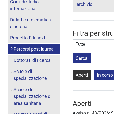
Corsi di studio
archivio
.
internazionali
Didattica telematica
sincrona
Filtra per str
Progetto Edunext
Struttura stipulante
Percorsi post laurea
Cerca
Dottorati di ricerca
Scuole di
Aperti
In corso
specializzazione
Scuole di
specializzazione di
Aperti
area sanitaria
Avviso n. 48/2026: Se