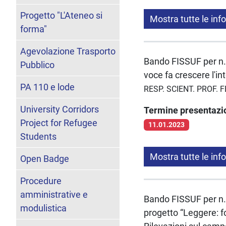
Progetto "L'Ateneo si
Mostra tutte le inf
forma"
Agevolazione Trasporto
Bando FISSUF per n. 
Pubblico
voce fa crescere l'i
PA 110 e lode
RESP. SCIENT. PROF. 
University Corridors
Termine presentaz
Project for Refugee
11.01.2023
Students
Mostra tutte le inf
Open Badge
Procedure
amministrative e
Bando FISSUF per n. 6
modulistica
progetto “Leggere: f