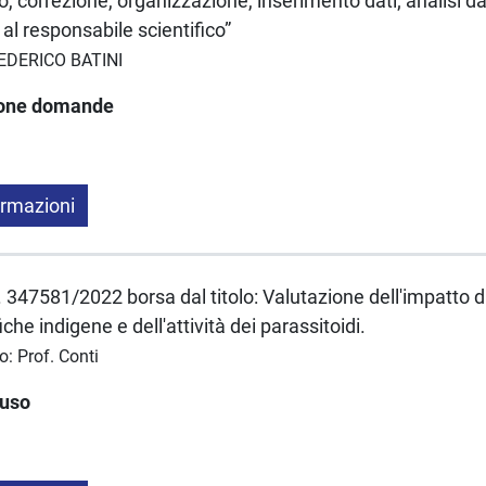
, correzione, organizzazione, inserimento dati; analisi dati
al responsabile scientifico”
FEDERICO BATINI
ione domande
ormazioni
347581/2022 borsa dal titolo: Valutazione dell'impatto di 
fiche indigene e dell'attività dei parassitoidi.
o: Prof. Conti
luso