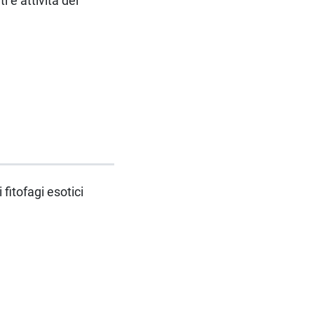
 e attività del
fitofagi esotici