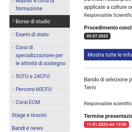
Master e corsi di
applicate a colture o
formazione
Responsabile Scientific
Borse di studio
Procedimento conc
Esami di stato
05.07.2023
Corsi di
Mostra tutte le inf
specializzazione per
le attività di sostegno
5CFU e 24CFU
Bando di selezione p
Terni
Percorsi 60CFU
Corsi ECM
Responsabile scientific
Stage e tirocini
Termine presentaz
11.01.2023 ore 13:00
Bandi e news