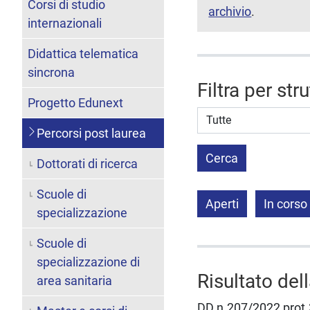
Corsi di studio
archivio
.
internazionali
Didattica telematica
sincrona
Filtra per str
Progetto Edunext
Struttura stipulante
Percorsi post laurea
Cerca
Dottorati di ricerca
Scuole di
Aperti
In corso
specializzazione
Scuole di
specializzazione di
Risultato del
area sanitaria
DD.n.207/2022 prot.3