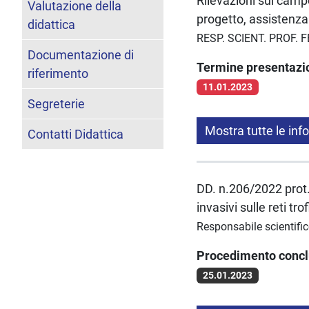
Rilevazioni sul campo
Valutazione della
progetto, assistenza 
didattica
RESP. SCIENT. PROF. 
Documentazione di
Termine presentaz
riferimento
11.01.2023
Segreterie
Mostra tutte le inf
Contatti Didattica
DD. n.206/2022 prot. 
invasivi sulle reti tro
Responsabile scientific
Procedimento conc
25.01.2023