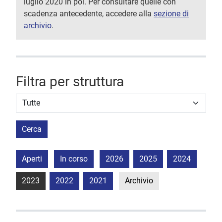
luglio 2020 in poi. Per consultare quelle con
scadenza antecedente, accedere alla
sezione di
archivio
.
Filtra per struttura
Struttura stipulante
Cerca
Aperti
In corso
2026
2025
2024
2023
2022
2021
Archivio