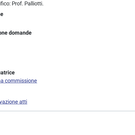
co: Prof. Palliotti.
ne
ione domande
atrice
na commissione
vazione atti