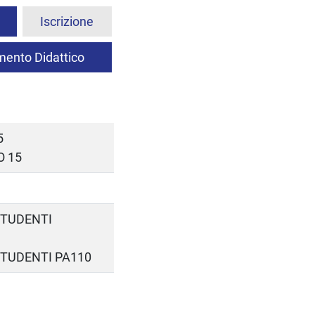
Iscrizione
ento Didattico
5
O 15
 STUDENTI
 STUDENTI PA110