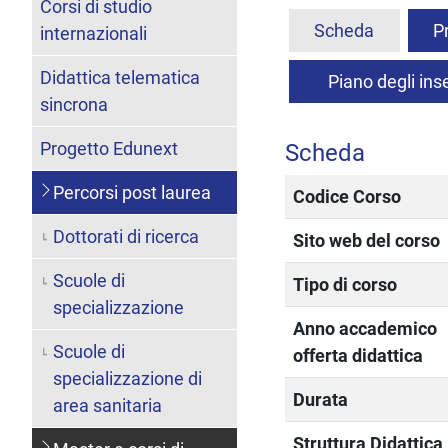
Corsi di studio
Scheda
P
internazionali
Didattica telematica
Piano degli in
sincrona
Progetto Edunext
Scheda
Percorsi post laurea
Codice Corso
Dottorati di ricerca
Sito web del corso
Scuole di
Tipo di corso
specializzazione
Anno accademico
Scuole di
offerta didattica
specializzazione di
Durata
area sanitaria
Struttura Didattica