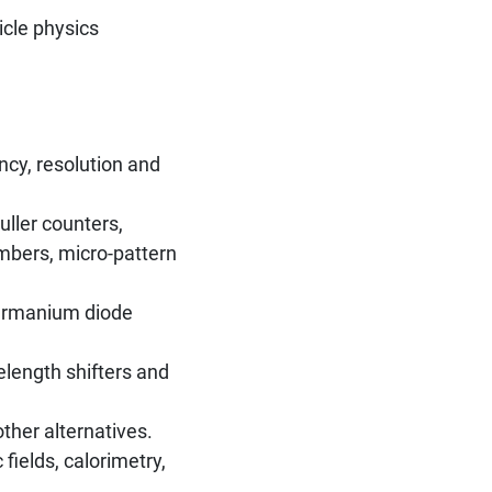
icle physics
ency, resolution and
uller counters,
ambers, micro-pattern
germanium diode
velength shifters and
ther alternatives.
elds, calorimetry,