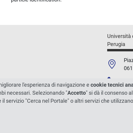
Università 
Perugia
Piaz
061
+39
migliorare l'esperienza di navigazione e
cookie tecnici an
ambi necessari. Selezionando "
Accetto
" si dà il consenso al
C.F./P.Iva
e il servizio "Cerca nel Portale" o altri servizi che utilizz