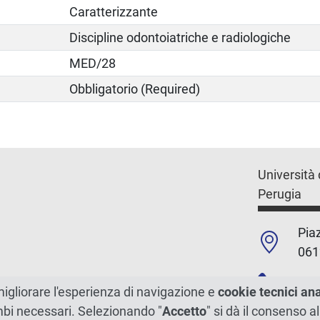
Caratterizzante
Discipline odontoiatriche e radiologiche
MED/28
Obbligatorio (Required)
Università 
Perugia
Piaz
061
+39
migliorare l'esperienza di navigazione e
cookie tecnici an
ambi necessari. Selezionando "
Accetto
" si dà il consenso al
C.F./P.Iva