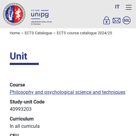
IT
Home
ECTS Catalogue
ECTS course catalogue 2024/25
Unit
Course
Philosophy and psychological science and techniques
Study-unit Code
40993203
Curriculum
In all curricula
CFU