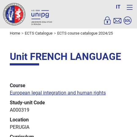
IT
Home
ECTS Catalogue
ECTS course catalogue 2024/25
Unit FRENCH LANGUAGE
Course
European legal integration and human rights
Study-unit Code
A000319
Location
PERUGIA
Curriculum