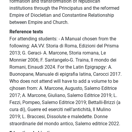
formation and transformation of republican
institutions through the Principatus and the reformed
Empire of Diocletian and Constantine Relationship
between Empire and Church.
Reference texts
For attending students: - A Manual chosen from the
following: AA.VV. Storia di Roma, Edizioni del Prisma
2013; G. Geraci- A. Marcone, Storia romana, Le
Monnier 2006; F. Santangelo-G. Traina, Il mondo dei
Romani, Einaudi 2024. For the Latin Epigrapgy: A.
Buonopane, Manuale di epigrafia latina, Carocci 2017.
Who does not attend will have to add a volume to be
cjhosen from: A. Marcone, Augusto, Salerno Editrice
2017; A. Marcone, Giuliano, Salerno Editrice 2019; L.
Fezzi, Pompeo, Salerno Editrice 2019; Bettalli-Brizzi (a
cura di), Guerre ed eserciti nell’antichità, Il Mulino
2019; L. Braccesi, Dissolute e maledette. Donne
straordinarie del mondo antico, Salerno editrice 2022.