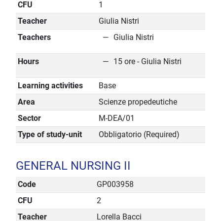
CFU
1
Teacher
Giulia Nistri
Teachers
Giulia Nistri
Hours
15 ore - Giulia Nistri
Learning activities
Base
Area
Scienze propedeutiche
Sector
M-DEA/01
Type of study-unit
Obbligatorio (Required)
GENERAL NURSING II
Code
GP003958
CFU
2
Teacher
Lorella Bacci