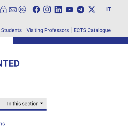
IT
l Students
Visiting Professors
ECTS Catalogue
NTED
In this section
ms