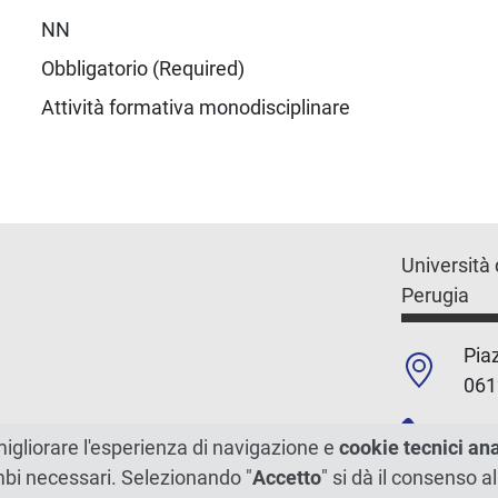
NN
Obbligatorio (Required)
Attività formativa monodisciplinare
Università 
Perugia
Piaz
061
+39
migliorare l'esperienza di navigazione e
cookie tecnici an
ambi necessari. Selezionando "
Accetto
" si dà il consenso al
C.F./P.Iva