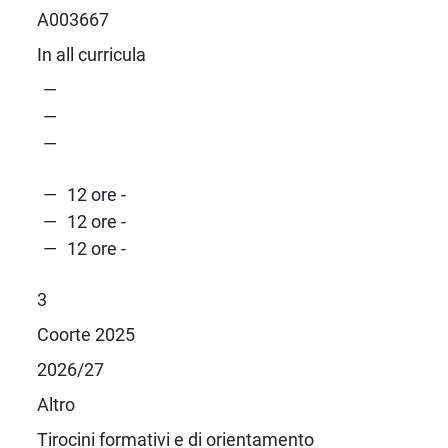
A003667
In all curricula
12 ore -
12 ore -
12 ore -
3
Coorte 2025
2026/27
Altro
Tirocini formativi e di orientamento