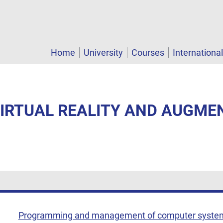
Home
University
Courses
Internationa
 VIRTUAL REALITY AND AUGME
Programming and management of computer syste