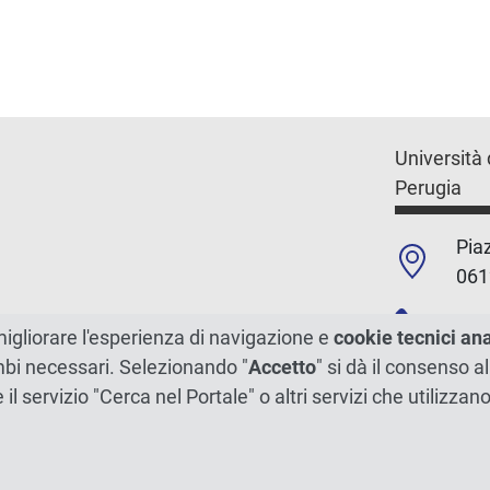
Università 
Perugia
Piaz
061
+39
migliorare l'esperienza di navigazione e
cookie tecnici an
ambi necessari. Selezionando "
Accetto
" si dà il consenso al
C.F./P.Iva
e il servizio "Cerca nel Portale" o altri servizi che utilizz