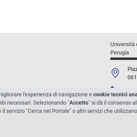
Università 
Perugia
Piaz
061
+39
migliorare l'esperienza di navigazione e
cookie tecnici an
ambi necessari. Selezionando "
Accetto
" si dà il consenso al
C.F./P.Iva
e il servizio "Cerca nel Portale" o altri servizi che utilizz