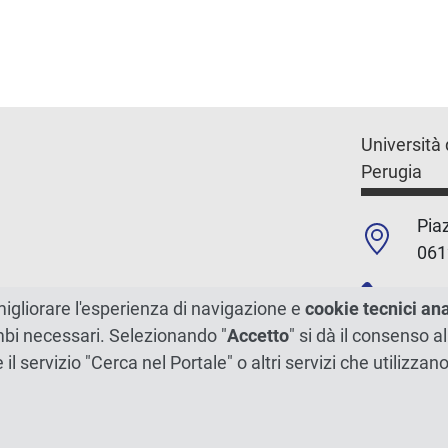
Università 
Perugia
Piaz
061
+39
migliorare l'esperienza di navigazione e
cookie tecnici an
ambi necessari. Selezionando "
Accetto
" si dà il consenso al
C.F./P.Iva
e il servizio "Cerca nel Portale" o altri servizi che utilizz