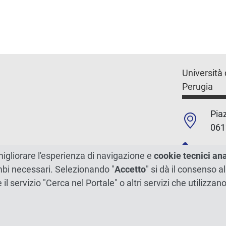
Università 
Perugia
Piaz
061
+39
migliorare l'esperienza di navigazione e
cookie tecnici an
ambi necessari. Selezionando "
Accetto
" si dà il consenso al
C.F./P.Iva
e il servizio "Cerca nel Portale" o altri servizi che utilizz