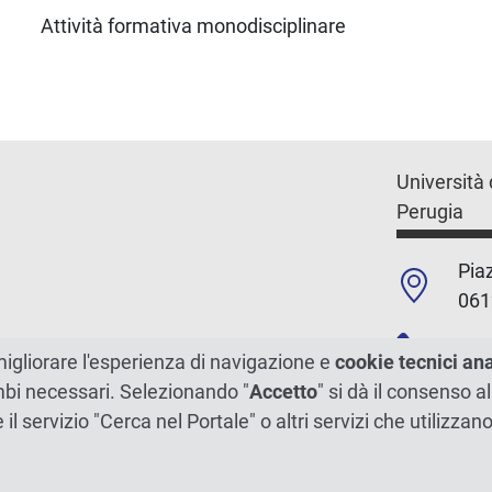
Attività formativa monodisciplinare
Università 
Perugia
Piaz
061
+39
migliorare l'esperienza di navigazione e
cookie tecnici an
ambi necessari. Selezionando "
Accetto
" si dà il consenso al
C.F./P.Iva
e il servizio "Cerca nel Portale" o altri servizi che utilizz