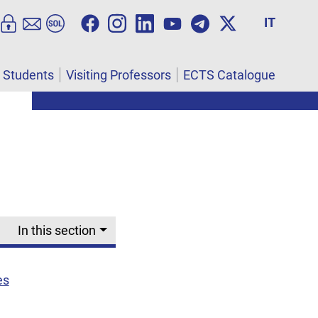
IT
l Students
Visiting Professors
ECTS Catalogue
In this section
es