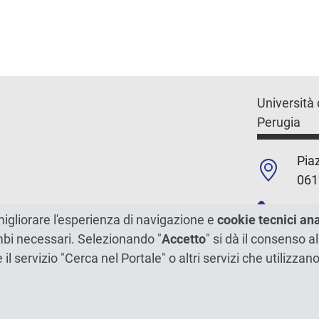
Università 
Perugia
Piaz
061
+39
migliorare l'esperienza di navigazione e
cookie tecnici an
ambi necessari. Selezionando "
Accetto
" si dà il consenso al
C.F./P.Iva
e il servizio "Cerca nel Portale" o altri servizi che utilizz