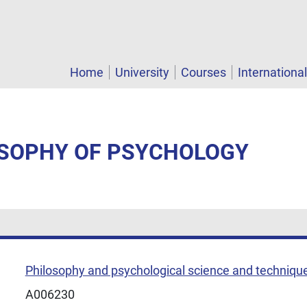
Home
University
Courses
Internationa
LOSOPHY OF PSYCHOLOGY
Philosophy and psychological science and techniqu
A006230