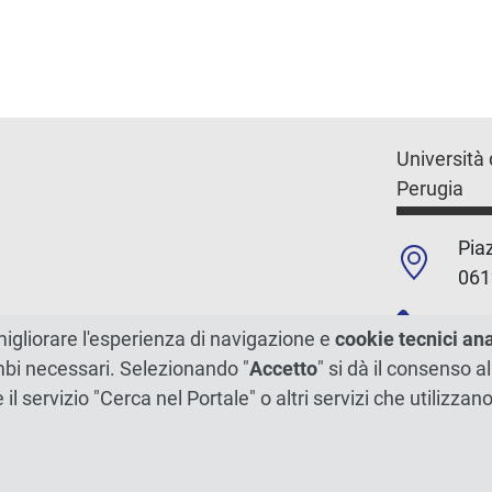
Università 
Perugia
Piaz
061
+39
migliorare l'esperienza di navigazione e
cookie tecnici an
ambi necessari. Selezionando "
Accetto
" si dà il consenso al
C.F./P.Iva
e il servizio "Cerca nel Portale" o altri servizi che utilizz