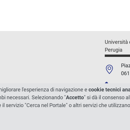
Università 
Perugia
Piaz
061
+39
migliorare l'esperienza di navigazione e
cookie tecnici an
ambi necessari. Selezionando "
Accetto
" si dà il consenso al
C.F./P.Iva
e il servizio "Cerca nel Portale" o altri servizi che utilizz