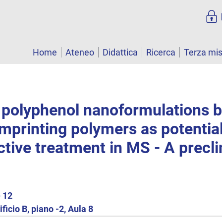
Home
Ateneo
Didattica
Ricerca
Terza mi
 polyphenol nanoformulations 
mprinting polymers as potentia
tive treatment in MS - A precli
 12
ficio B, piano -2, Aula 8