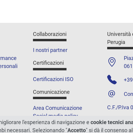
Collaborazioni
Università 
Perugia
I nostri partner
ormance
Piaz
Certificazioni
ersonali
061
Certificazioni ISO
+39
Comunicazione
Con
C.F./P.Iva
Area Comunicazione
Social media policy
migliorare l'esperienza di navigazione e
cookie tecnici an
Podcast
ambi necessari. Selezionando "
Accetto
" si dà il consenso al
Merchandising e shop