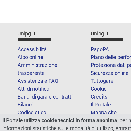
Unipg.it
Unipg.it
Accessibilità
PagoPA
Albo online
Piano delle perf
Amministrazione
Protezione dati p
trasparente
Sicurezza online
Assistenza e FAQ
Tuttogare
Atti di notifica
Cookie
Bandi di gara e contratti
Credits
Bilanci
Il Portale
Codice etico
Mappa sito
Il Portale utilizza
cookie tecnici in forma anonima
, per 
FOIA
Statistiche
informazioni statistiche sulle modalità di utilizzo, entr
Note legali
Dichiarazione di