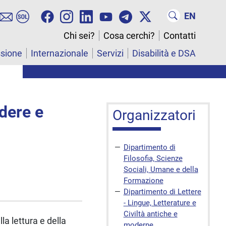
EN
Chi sei?
Cosa cerchi?
Contatti
ssione
Internazionale
Servizi
Disabilità e DSA
edere e
Organizzatori
Dipartimento di
Filosofia, Scienze
Sociali, Umane e della
Formazione
Dipartimento di Lettere
- Lingue, Letterature e
Civiltà antiche e
lla lettura e della
moderne