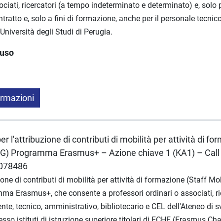
ociati, ricercatori (a tempo indeterminato e determinato) e, solo p
ntratto e, solo a fini di formazione, anche per il personale tecni
'Università degli Studi di Perugia.
luso
ormazioni
r l'attribuzione di contributi di mobilità per attività di fo
NG) Programma Erasmus+ – Azione chiave 1 (KA1) – Call 
-078486
ione di contributi di mobilità per attività di formazione (Staff Mob
ma Erasmus+, che consente a professori ordinari o associati, ric
ente, tecnico, amministrativo, bibliotecario e CEL dell'Ateneo di 
sso istituti di istruzione superiore titolari di ECHE (Erasmus Cha