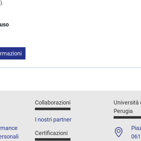
).
luso
ormazioni
Collaborazioni
Università 
Perugia
I nostri partner
ormance
Piaz
Certificazioni
ersonali
061