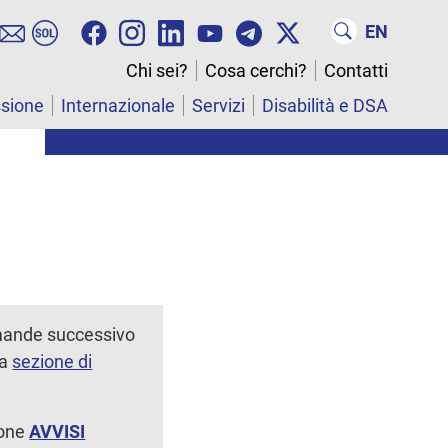
EN
Chi sei?
Cosa cerchi?
Contatti
ssione
Internazionale
Servizi
Disabilità e DSA
omande successivo
la
sezione di
ione
AVVISI