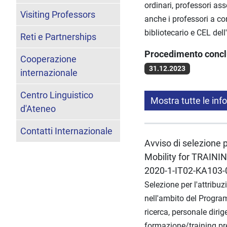
ordinari, professori ass
Visiting Professors
anche i professori a co
bibliotecario e CEL dell
Reti e Partnerships
Procedimento conc
Cooperazione
31.12.2023
internazionale
Centro Linguistico
Mostra tutte le inf
d'Ateneo
Contatti Internazionale
Avviso di selezione pe
Mobility for TRAINI
2020-1-IT02-KA103
Selezione per l'attribuz
nell'ambito del Program
ricerca, personale dirig
formazione/training pre