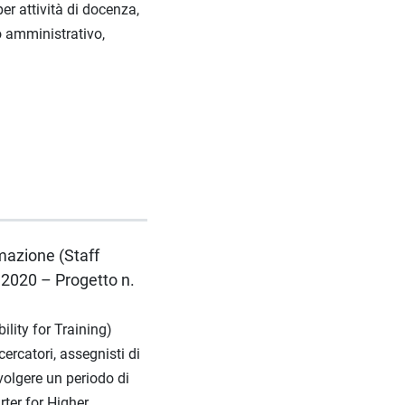
er attività di docenza,
co amministrativo,
rmazione (Staff
2020 – Progetto n.
ility for Training)
ercatori, assegnisti di
svolgere un periodo di
rter for Higher