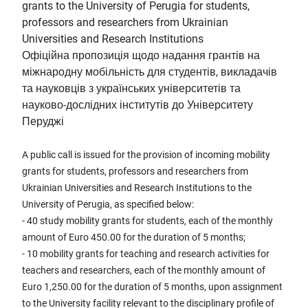
grants to the University of Perugia for students,
professors and researchers from Ukrainian
Universities and Research Institutions
Офіційна пропозиція щодо надання грантів на
міжнародну мобільність для студентів, викладачів
та науковців з українських університетів та
науково-дослідних інститутів до Університету
Перуджі
A public call is issued for the provision of incoming mobility
grants for students, professors and researchers from
Ukrainian Universities and Research Institutions to the
University of Perugia, as specified below:
- 40 study mobility grants for students, each of the monthly
amount of Euro 450.00 for the duration of 5 months;
- 10 mobility grants for teaching and research activities for
teachers and researchers, each of the monthly amount of
Euro 1,250.00 for the duration of 5 months, upon assignment
to the University facility relevant to the disciplinary profile of