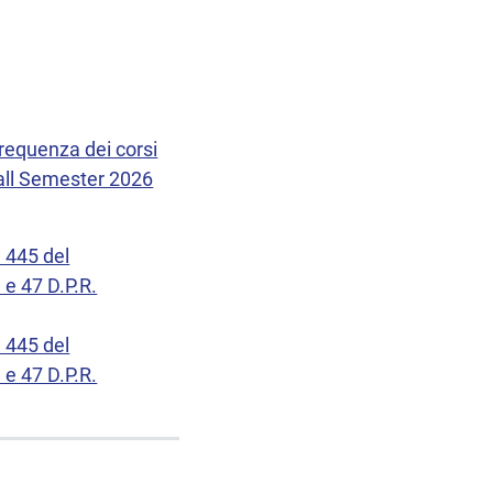
 frequenza dei corsi
 Fall Semester 2026
. 445 del
 e 47 D.P.R.
. 445 del
 e 47 D.P.R.