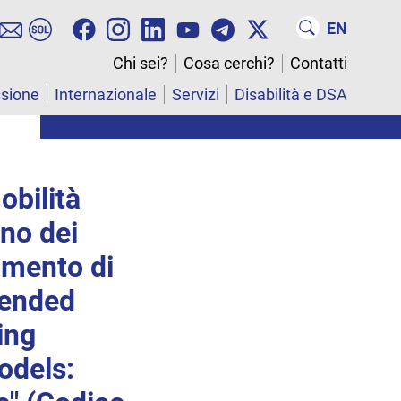
EN
Chi sei?
Cosa cerchi?
Contatti
ssione
Internazionale
Servizi
Disabilità e DSA
obilità
uno dei
timento di
lended
ing
odels: