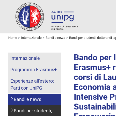
Home
Internazionale
Bandi e news
Bandi per studenti, dottorandi, s
Bando per l
Internazionale
Erasmus+ ri
Programma Erasmus+
corsi di La
Esperienze all’estero:
Economia ai
Parti con UniPG
Intensive P
Bandi e news
Sustainabil
Bandi per studenti,