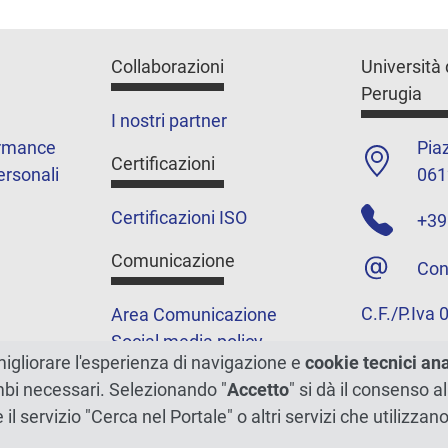
Collaborazioni
Università 
Perugia
I nostri partner
ormance
Piaz
Certificazioni
ersonali
061
Certificazioni ISO
+39
Comunicazione
Con
C.F./P.Iva
Area Comunicazione
Social media policy
migliorare l'esperienza di navigazione e
cookie tecnici an
Podcast
ambi necessari. Selezionando "
Accetto
" si dà il consenso al
Merchandising e shop
e il servizio "Cerca nel Portale" o altri servizi che utilizz
5xmille