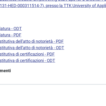
131-HED-000311514-7), presso la TTK University of Appl
datura - ODT
atura - PDF
titutiva dell'atto di notorietà - PDF
titutiva dell'atto di notorietà - ODT
titutiva di certificazioni - PDF
titutiva di certificazioni - ODT
imenti