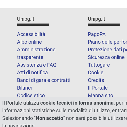
Unipg.it
Unipg.it
Accessibilità
PagoPA
Albo online
Piano delle perf
Amministrazione
Protezione dati p
trasparente
Sicurezza online
Assistenza e FAQ
Tuttogare
Atti di notifica
Cookie
Bandi di gara e contratti
Credits
Bilanci
Il Portale
Codice etico
Mappa sito
Il Portale utilizza
cookie tecnici in forma anonima
, per 
FOIA
Statistiche
informazioni statistiche sulle modalità di utilizzo, entr
Note legali
Dichiarazione di
Selezionando "
Non accetto
" non sarà possibile utilizzar
accessibilità
la navigazione.