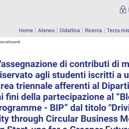
Home
Ateneo
Didattica
Ricerca
Terza mi
pecializzandi
'assegnazione di contributi di m
servato agli studenti iscritti a 
urea triennale afferenti al Dipar
 fini della partecipazione al “B
rogramme - BIP” dal titolo "Driv
ity through Circular Business M