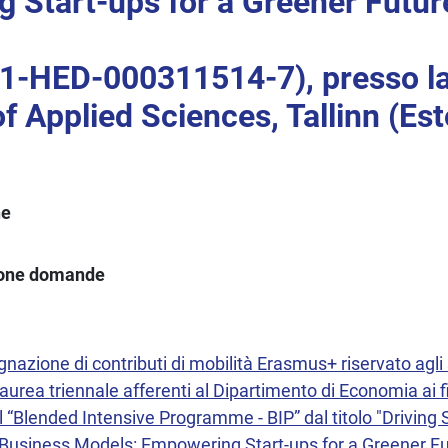
 Start-ups for a Greener Futur
-HED-000311514-7), presso l
of Applied Sciences, Tallinn (Est
ne
ione domande
nazione di contributi di mobilità Erasmus+ riservato agli s
Laurea triennale afferenti al Dipartimento di Economia ai fi
 “Blended Intensive Programme - BIP” dal titolo "Driving S
 Business Models: Empowering Start-ups for a Greener Fu