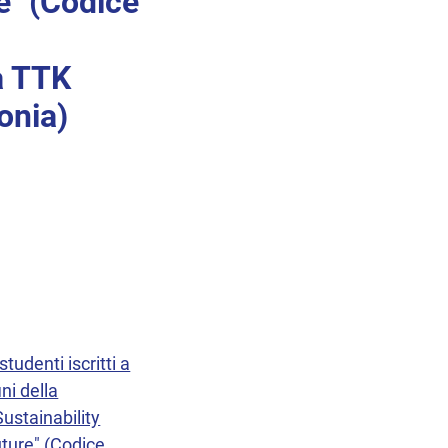
e" (Codice
a TTK
onia)
tudenti iscritti a
ni della
ustainability
ture" (Codice