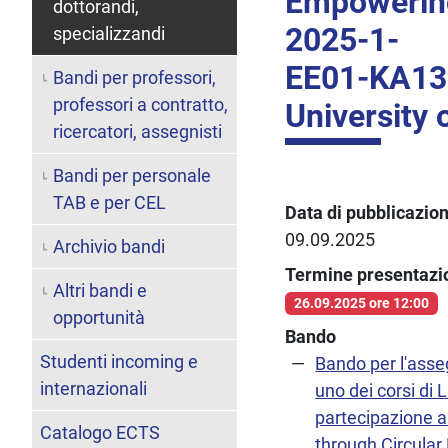
Empowering
dottorandi,
2025-1-
specializzandi
EE01-KA131
Bandi per professori,
professori a contratto,
University 
ricercatori, assegnisti
Bandi per personale
TAB e per CEL
Data di pubblicazio
09.09.2025
Archivio bandi
Termine presentaz
Altri bandi e
26.09.2025 ore 12:00
opportunità
Bando
Studenti incoming e
Bando per l'asseg
internazionali
uno dei corsi di 
partecipazione al
Catalogo ECTS
through Circular