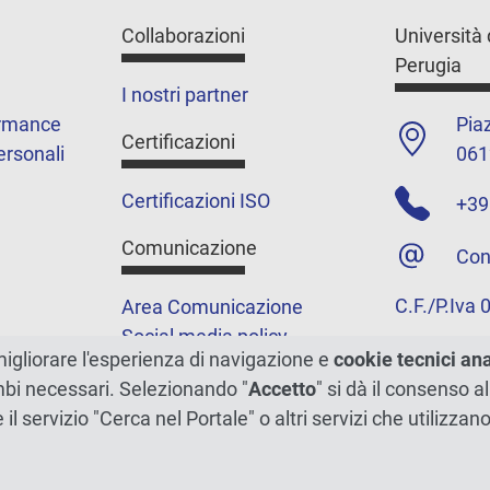
Collaborazioni
Università 
Perugia
I nostri partner
ormance
Piaz
Certificazioni
ersonali
061
Certificazioni ISO
+39
Comunicazione
Con
C.F./P.Iva
Area Comunicazione
Social media policy
migliorare l'esperienza di navigazione e
cookie tecnici an
Podcast
ambi necessari. Selezionando "
Accetto
" si dà il consenso al
Merchandising e shop
e il servizio "Cerca nel Portale" o altri servizi che utilizz
5xmille