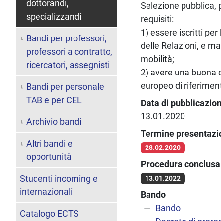
dottorandi,
Selezione pubblica, p
specializzandi
requisiti:
1) essere iscritti pe
Bandi per professori,
delle Relazioni, e ma
professori a contratto,
mobilità;
ricercatori, assegnisti
2) avere una buona c
europeo di riferiment
Bandi per personale
TAB e per CEL
Data di pubblicazio
13.01.2020
Archivio bandi
Termine presentaz
Altri bandi e
28.02.2020
opportunità
Procedura conclusa 
Studenti incoming e
13.01.2022
internazionali
Bando
Bando
Catalogo ECTS