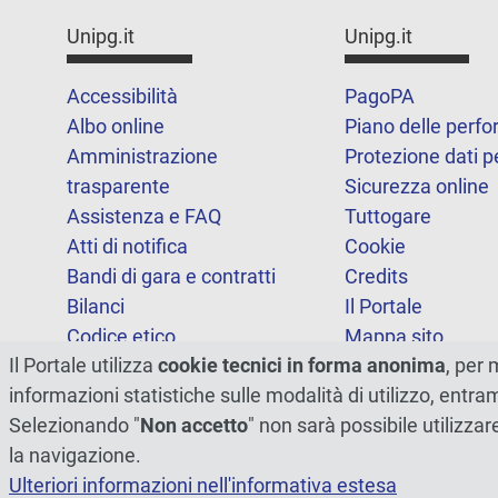
Unipg.it
Unipg.it
Accessibilità
PagoPA
Albo online
Piano delle perf
Amministrazione
Protezione dati p
trasparente
Sicurezza online
Assistenza e FAQ
Tuttogare
Atti di notifica
Cookie
Bandi di gara e contratti
Credits
Bilanci
Il Portale
Codice etico
Mappa sito
Il Portale utilizza
cookie tecnici in forma anonima
, per 
FOIA
Statistiche
informazioni statistiche sulle modalità di utilizzo, entr
Note legali
Dichiarazione di
Selezionando "
Non accetto
" non sarà possibile utilizzar
accessibilità
la navigazione.
Ulteriori informazioni nell'informativa estesa