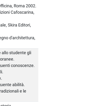
 Officina, Roma 2002.
izioni Cafoscarina,
ale, Skira Editori,
segno d'architettura,
e allo studente gli
poranee.
eguenti conoscenze.
i.
e.
uente abilità.
adizionali e le
 storia