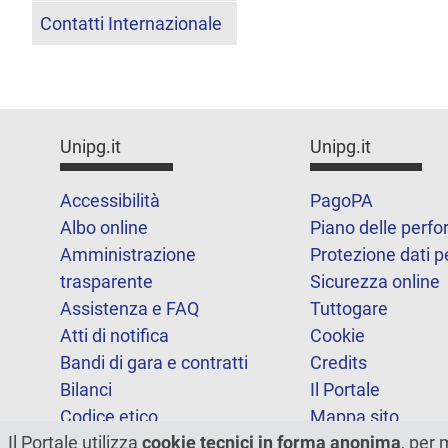
Contatti Internazionale
Unipg.it
Unipg.it
Accessibilità
PagoPA
Albo online
Piano delle perf
Amministrazione
Protezione dati p
trasparente
Sicurezza online
Assistenza e FAQ
Tuttogare
Atti di notifica
Cookie
Bandi di gara e contratti
Credits
Bilanci
Il Portale
Codice etico
Mappa sito
Il Portale utilizza
cookie tecnici in forma anonima
, per 
FOIA
Statistiche