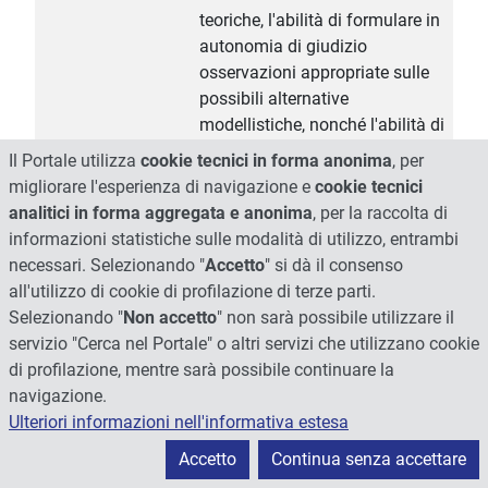
teoriche, l'abilità di formulare in
autonomia di giudizio
osservazioni appropriate sulle
possibili alternative
modellistiche, nonché l'abilità di
comunicare in modo efficace e
Il Portale utilizza
cookie tecnici in forma anonima
, per
pertinente in forma scritta.
migliorare l'esperienza di navigazione e
cookie tecnici
analitici in forma aggregata e anonima
, per la raccolta di
La prova orale consiste in una
informazioni statistiche sulle modalità di utilizzo, entrambi
discussione della durata di circa
necessari. Selezionando "
Accetto
" si dà il consenso
45 minuti finalizzata ad
all'utilizzo di cookie di profilazione di terze parti.
accertare: i) il livello di
Selezionando "
Non accetto
" non sarà possibile utilizzare il
conoscenza dei contenuti
servizio "Cerca nel Portale" o altri servizi che utilizzano cookie
teorico-metodologici, ii) il livello
di profilazione, mentre sarà possibile continuare la
di competenza nell’esporre le
navigazione.
possibili soluzioni tecniche di
Ulteriori informazioni nell'informativa estesa
problemi di modellazione
Accetto
Continua senza accettare
idrologica, iii) l’autonomia di