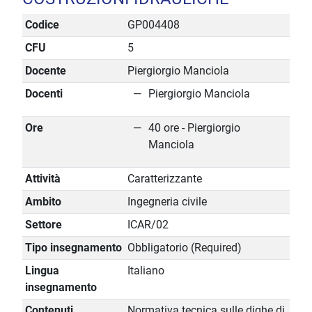
Codice
GP004408
CFU
5
Docente
Piergiorgio Manciola
Docenti
Piergiorgio Manciola
Ore
40 ore - Piergiorgio
Manciola
Attività
Caratterizzante
Ambito
Ingegneria civile
Settore
ICAR/02
Tipo insegnamento
Obbligatorio (Required)
Lingua
Italiano
insegnamento
Contenuti
Normativa tecnica sulle dighe di