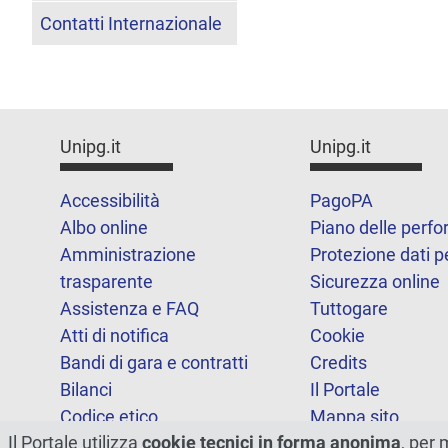
Contatti Internazionale
Unipg.it
Unipg.it
Accessibilità
PagoPA
Albo online
Piano delle perf
Amministrazione
Protezione dati p
trasparente
Sicurezza online
Assistenza e FAQ
Tuttogare
Atti di notifica
Cookie
Bandi di gara e contratti
Credits
Bilanci
Il Portale
Codice etico
Mappa sito
Il Portale utilizza
cookie tecnici in forma anonima
, per 
FOIA
Statistiche