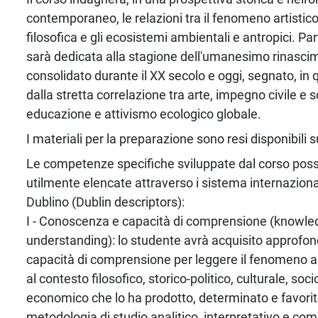
contemporaneo, le relazioni tra il fenomeno artistico
filosofica e gli ecosistemi ambientali e antropici. Pa
sarà dedicata alla stagione dell'umanesimo rinascime
consolidato durante il XX secolo e oggi, segnato, in 
dalla stretta correlazione tra arte, impegno civile e so
educazione e attivismo ecologico globale.
I materiali per la preparazione sono resi disponibili
Le competenze specifiche sviluppate dal corso pos
utilmente elencate attraverso i sistema internazional
Dublino (Dublin descriptors):
I - Conoscenza e capacità di comprensione (knowle
understanding): lo studente avrà acquisito approfo
capacità di comprensione per leggere il fenomeno art
al contesto filosofico, storico-politico, culturale, soci
economico che lo ha prodotto, determinato e favori
metodologia di studio analitico, interpretativo e comp