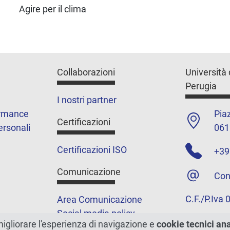
Agire per il clima
Collaborazioni
Università 
Perugia
I nostri partner
ormance
Piaz
Certificazioni
ersonali
061
Certificazioni ISO
+39
Comunicazione
Con
C.F./P.Iva
Area Comunicazione
Social media policy
migliorare l'esperienza di navigazione e
cookie tecnici an
Podcast