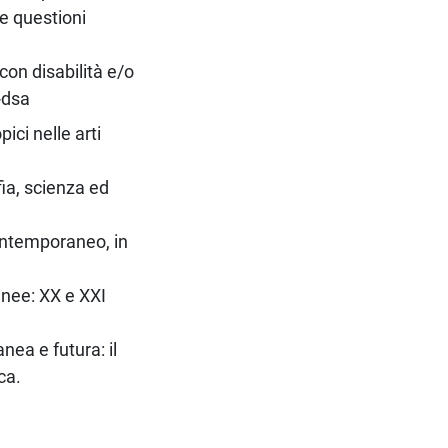
le questioni
con disabilità e/o
-dsa
ici nelle arti
ia, scienza ed
ontemporaneo, in
anee: XX e XXI
nea e futura: il
ca.