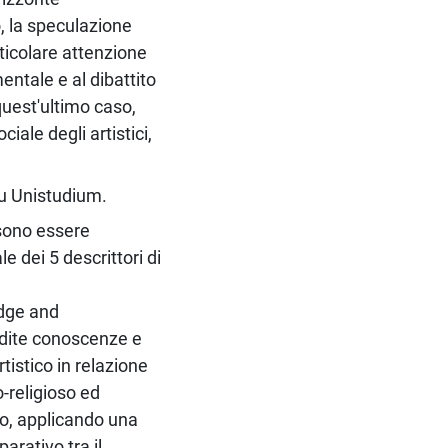
, la speculazione
rticolare attenzione
ntale e al dibattito
quest'ultimo caso,
ciale degli artistici,
 su Unistudium.
sono essere
e dei 5 descrittori di
dge and
ndite conoscenze e
istico in relazione
o-religioso ed
to, applicando una
arativo tra il