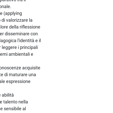
onale.
e (applying
di valorizzare la
lore della riflessione
 per disseminare con
ogica l'identità e il
 leggere i principali
temi ambientali e
 conoscenze acquisite
nte di maturare una
uale espressione
 abilità
 talento nella
e sensibile al