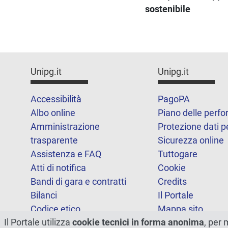
sostenibile
Unipg.it
Unipg.it
Accessibilità
PagoPA
Albo online
Piano delle perf
Amministrazione
Protezione dati p
trasparente
Sicurezza online
Assistenza e FAQ
Tuttogare
Atti di notifica
Cookie
Bandi di gara e contratti
Credits
Bilanci
Il Portale
Codice etico
Mappa sito
Il Portale utilizza
cookie tecnici in forma anonima
, per 
FOIA
Statistiche