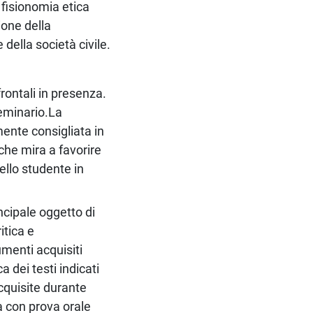
 fisionomia etica
ione della
ella società civile.
frontali in presenza.
seminario.La
mente consigliata in
che mira a favorire
ello studente in
ncipale oggetto di
itica e
umenti acquisiti
a dei testi indicati
quisite durante
à con prova orale