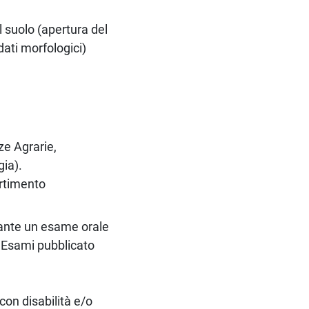
 suolo (apertura del
dati morfologici)
ze Agrarie,
ia).
artimento
iante un esame orale
i Esami pubblicato
con disabilità e/o