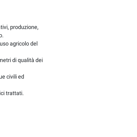
tivi, produzione,
o.
so agricolo del
etri di qualità dei
e civili ed
i trattati.