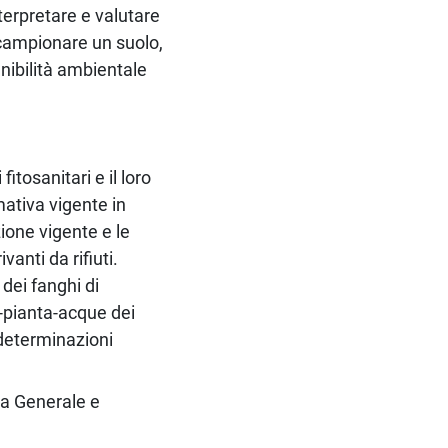
nterpretare e valutare
e campionare un suolo,
enibilità ambientale
fitosanitari e il loro
ativa vigente in
zione vigente e le
vanti da rifiuti.
dei fanghi di
-pianta-acque dei
 determinazioni
ca Generale e