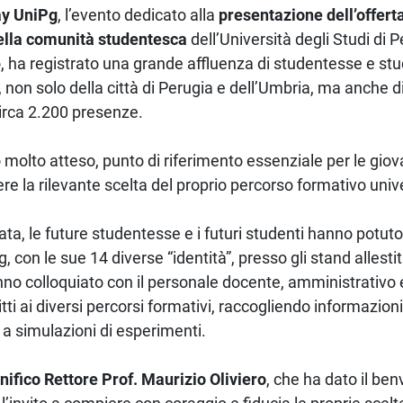
y UniPg
, l’evento dedicato alla
presentazione dell’offert
della comunità studentesca
dell’Università degli Studi di Pe
o, ha registrato una grande affluenza di studentesse e stu
 non solo della città di Perugia e dell’Umbria, ma anche di
 circa 2.200 presenze.
o molto atteso, punto di riferimento essenziale per le giova
e la rilevante scelta del proprio percorso formativo unive
ata, le future studentesse e i futuri studenti hanno potuto 
 con le sue 14 diverse “identità”, presso gli stand allestit
nno colloquiato con il personale docente, amministrativo
ritti ai diversi percorsi formativi, raccogliendo informazio
o a simulazioni di esperimenti.
ifico Rettore Prof. Maurizio Oliviero
, che ha dato il ben