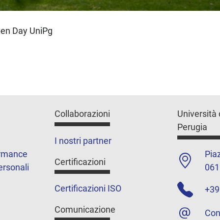
Open Day UniPg
Collaborazioni
Università 
Perugia
I nostri partner
ormance
Piaz
Certificazioni
ersonali
061
Certificazioni ISO
+39
Comunicazione
Con