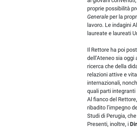
ai giovani convenuti,
proprie possibilità p
Generale
per la propr
lavoro. Le indagini A
laureate e laureati U
Il Rettore ha poi po
dell’Ateneo sia oggi 
ricerca che della did
relazioni attive e vit
internazionali, nonch
quali parti integranti
Al fianco del Rettore
ribadito l’impegno de
Studi di Perugia, che
Presenti, inoltre, i
Di