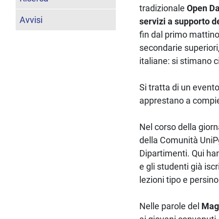
tradizionale
Open Da
Avvisi
servizi a supporto 
fin dal primo mattin
secondarie superiori,
italiane: si stimano
Si tratta di un event
apprestano a compier
Nel corso della giorn
della Comunità UniPg,
Dipartimenti. Qui ha
e gli studenti già isc
lezioni tipo e persin
Nelle parole del
Magn