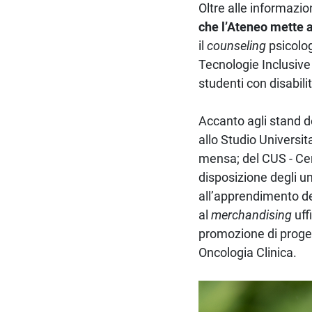
Oltre alle informazio
che l’Ateneo mette 
il
counseling
psicolo
Tecnologie Inclusive 
studenti con disabil
Accanto agli stand de
allo Studio Universita
mensa; del CUS - Cent
disposizione degli u
all’apprendimento del
al
merchandising
uff
promozione di proget
Oncologia Clinica.