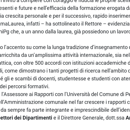
 l’invito a compiere con coraggio e fiducia le proprie scelte
resenti e future e nell’efficacia della formazione erogata d
ia crescita personale e per il successivo, rapido inserim
lmaLaurea, infatti – ha sottolineato il Rettore – evidenzian
niPg che, a un anno dalla laurea, già possiedono un lavor
sto l’accento su come la lunga tradizione d’insegnamento 
arricchita da un’amplissima attività internazionale, sia nel
attica, con oltre 500 accordi con istituzioni accademiche 
ali, come dimostrano i tanti progetti di ricerca nell'ambito 
é gli e scambi di docenti, studentesse e studenti con aten
 dei percorsi formativi.
, l’Assessore ai Rapporti con l’Università del Comune di Pe
ll’Amministrazione comunale nel far crescere i rapporti co
 da sempre fa parte integrante e imprescindibile dell’ident
rettori dei Dipartimenti
e il Direttore Generale, dott.ssa
A