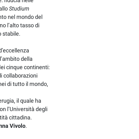
: fiducia nelle
allo
Studium
ento nel mondo del
o l’alto tasso di
o stabile.
d’eccellenza
l’ambito della
dei cinque continenti:
di collaborazioni
ei di tutto il mondo,
rugia, il quale ha
n l’Università degli
ità cittadina.
nna Vivolo
.