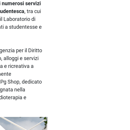
i
numerosi servizi
studentesca
, tra cui
 Laboratorio di
ati a studentesse e
enzia per il Diritto
, alloggi e servizi
a e ricreativa a
amente
niPg Shop, dedicato
egnata nella
dioterapia e