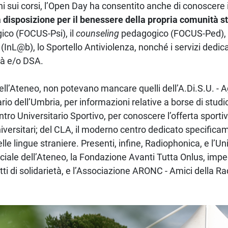
ni sui corsi, l’Open Day ha consentito anche di conoscere 
a disposizione per il benessere della propria comunità 
gico (FOCUS-Psi), il
counseling
pedagogico (FOCUS-Ped), il
(InL@b), lo Sportello Antiviolenza, nonché i servizi dedic
ità e/o DSA.
ll’Ateneo, non potevano mancare quelli dell’A.Di.S.U. - Ag
rio dell’Umbria, per informazioni relative a borse di studio
ro Universitario Sportivo, per conoscere l’offerta sportiv
niversitari; del CLA, il moderno centro dedicato specific
le lingue straniere. Presenti, infine, Radiophonica, e l’U
iciale dell’Ateneo, la Fondazione Avanti Tutta Onlus, imp
ti di solidarietà, e l’Associazione ARONC - Amici della Ra