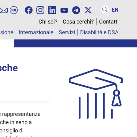
EN
Chi sei?
Cosa cerchi?
Contatti
ssione
Internazionale
Servizi
Disabilità e DSA
esche
lle rappresentanze
riche in seno a
nsiglio di