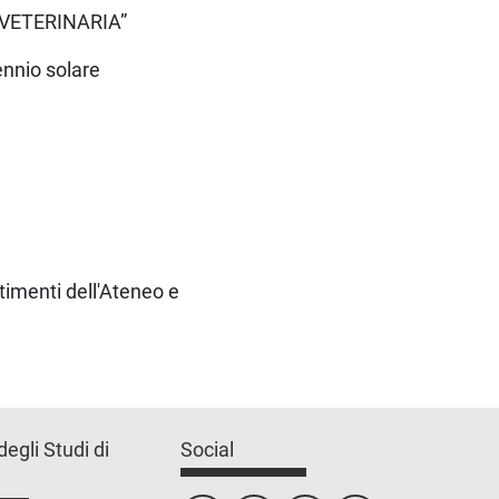
DI VETERINARIA”
iennio solare
rtimenti dell'Ateneo e
degli Studi di
Social