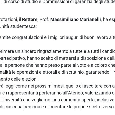
li di corso di studio e Commissioni di garanzia degli stud
otazioni, il
Rettore
, Prof.
Massimiliano Marianelli
, ha es
nità studentesca:
ntite congratulazioni e i migliori auguri di buon lavoro a tu
primere un sincero ringraziamento a tutte e a tutti i candi
partecipativo, hanno scelto di mettersi a disposizione dell
alle persone che hanno preso parte al voto e a coloro ch
lità le operazioni elettorali e di scrutinio, garantendo il 
nto delle elezioni.
rà, oggi come nei prossimi mesi, quello di ascoltare con a
i e i rappresentanti porteranno all’Ateneo, valorizzando o
’Università che vogliamo: una comunità aperta, inclusiva
 di ciascuna persona e di orientare le proprie scelte vers