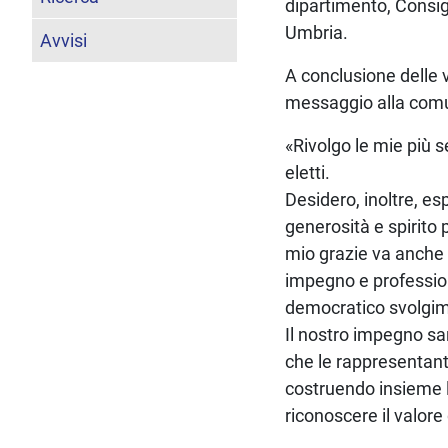
dipartimento, Consig
Umbria.
Avvisi
A conclusione delle v
messaggio alla comu
«Rivolgo le mie più se
eletti.
Desidero, inoltre, es
generosità e spirito 
mio grazie va anche 
impegno e professiona
democratico svolgime
Il nostro impegno sa
che le rappresentant
costruendo insieme l
riconoscere il valore