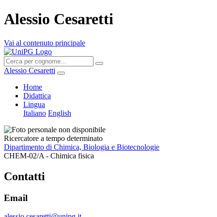
Alessio Cesaretti
Vai al contenuto principale
Alessio Cesaretti
Home
Didattica
Lingua
Italiano
English
Ricercatore a tempo determinato
Dipartimento di Chimica, Biologia e Biotecnologie
CHEM-02/A - Chimica fisica
Contatti
Email
alessio.cesaretti@unipg.it