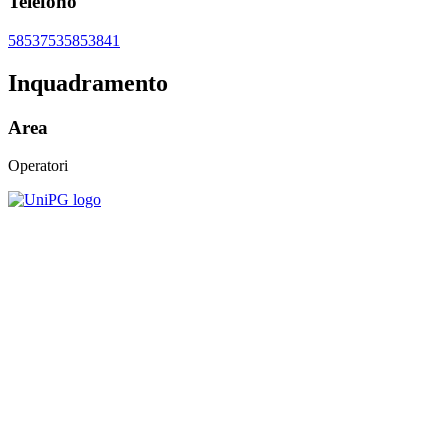
Telefono
5853753
5853841
Inquadramento
Area
Operatori