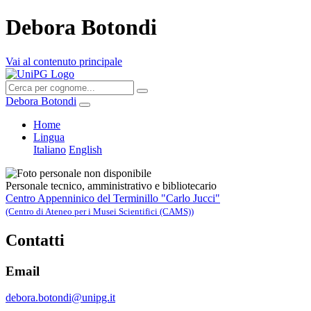
Debora Botondi
Vai al contenuto principale
Debora Botondi
Home
Lingua
Italiano
English
Personale tecnico, amministrativo e bibliotecario
Centro Appenninico del Terminillo "Carlo Jucci"
(Centro di Ateneo per i Musei Scientifici (CAMS))
Contatti
Email
debora.botondi@unipg.it