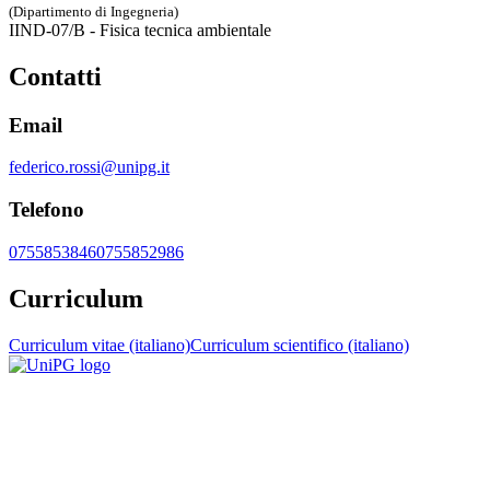
(Dipartimento di Ingegneria)
IIND-07/B - Fisica tecnica ambientale
Contatti
Email
federico.rossi@unipg.it
Telefono
0755853846
0755852986
Curriculum
Curriculum vitae (italiano)
Curriculum scientifico (italiano)