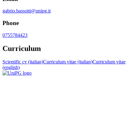
gabrio.bassotti@unipg.it
Phone
0755784423
Curriculum
Scientific cv (italian)
Curriculum vitae (italian)
Curriculum vitae
(english)