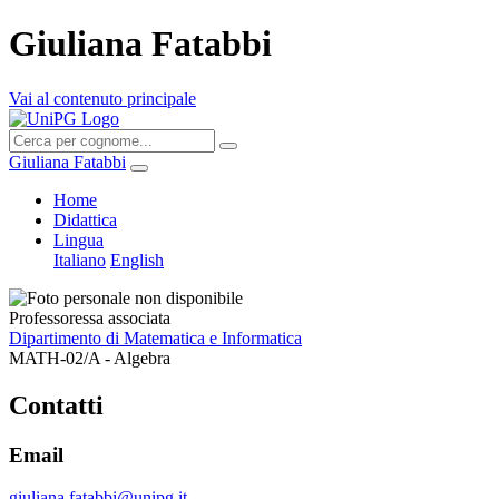
Giuliana Fatabbi
Vai al contenuto principale
Giuliana Fatabbi
Home
Didattica
Lingua
Italiano
English
Professoressa associata
Dipartimento di Matematica e Informatica
MATH-02/A - Algebra
Contatti
Email
giuliana.fatabbi@unipg.it