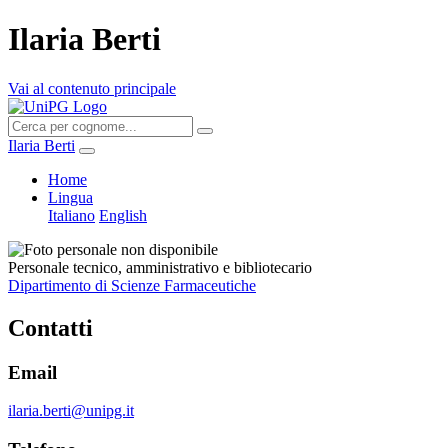
Ilaria Berti
Vai al contenuto principale
Ilaria Berti
Home
Lingua
Italiano
English
Personale tecnico, amministrativo e bibliotecario
Dipartimento di Scienze Farmaceutiche
Contatti
Email
ilaria.berti@unipg.it