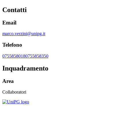
Contatti
Email
marco.verzini@unipg.it
Telefono
0755858018
0755858350
Inquadramento
Area
Collaboratori