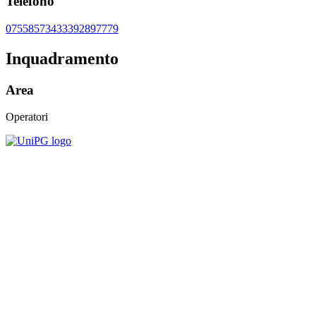
Telefono
0755857343
3392897779
Inquadramento
Area
Operatori