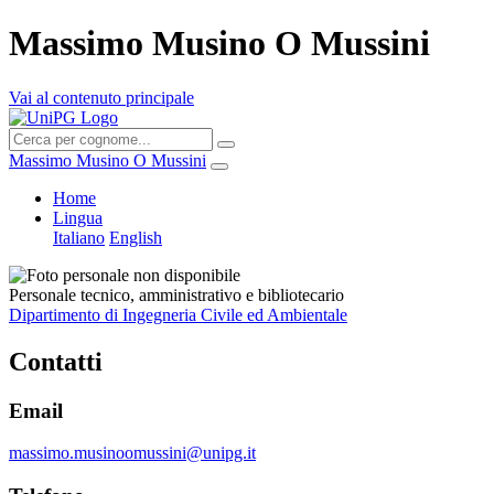
Massimo Musino O Mussini
Vai al contenuto principale
Massimo Musino O Mussini
Home
Lingua
Italiano
English
Personale tecnico, amministrativo e bibliotecario
Dipartimento di Ingegneria Civile ed Ambientale
Contatti
Email
massimo.musinoomussini@unipg.it