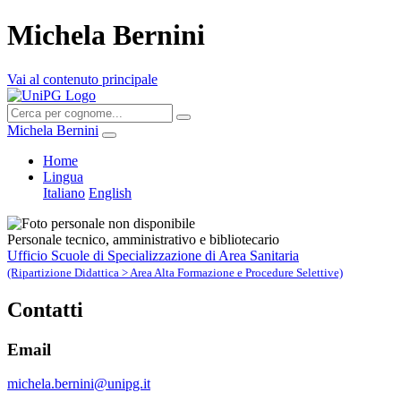
Michela Bernini
Vai al contenuto principale
Michela Bernini
Home
Lingua
Italiano
English
Personale tecnico, amministrativo e bibliotecario
Ufficio Scuole di Specializzazione di Area Sanitaria
(Ripartizione Didattica > Area Alta Formazione e Procedure Selettive)
Contatti
Email
michela.bernini@unipg.it