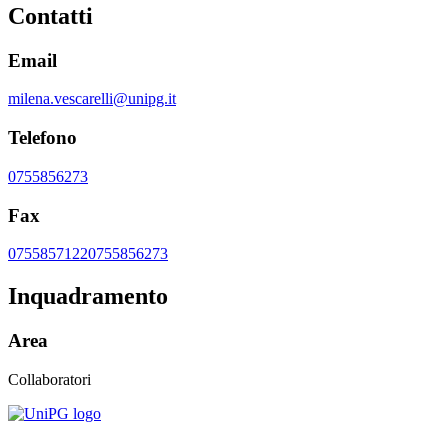
Contatti
Email
milena.vescarelli@unipg.it
Telefono
0755856273
Fax
0755857122
0755856273
Inquadramento
Area
Collaboratori