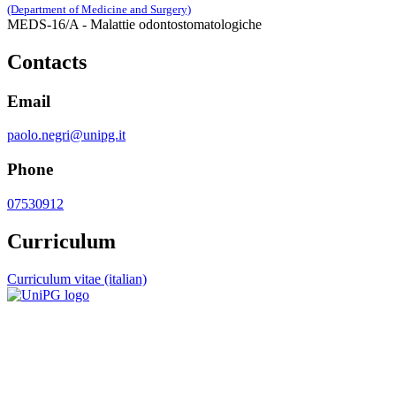
(Department of Medicine and Surgery)
MEDS-16/A - Malattie odontostomatologiche
Contacts
Email
paolo.negri@unipg.it
Phone
07530912
Curriculum
Curriculum vitae (italian)