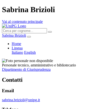
Sabrina Brizioli
Vai al contenuto principale
Sabrina Brizioli
Home
Lingua
Italiano
English
Personale tecnico, amministrativo e bibliotecario
Dipartimento di Giurisprudenza
Contatti
Email
sabrina.brizioli@unipg.it